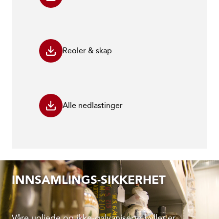
Reoler & skap
Alle nedlastinger
INNSAMLINGS-SIKKERHET
Våre uoljede og ikke-galvaniserte hyller er