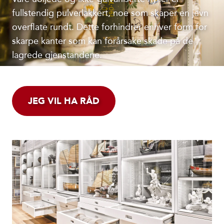
fullstendig pulverlakkert, noe som skaper en jevn
overflate rundt. Dette forhindrer enhver form for
skarpe kanter som kan forårsake skade på de
lagrede gjenstandene.
JEG VIL HA RÅD